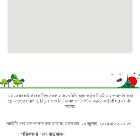
১৬১০৯
বাংলাদেশ কর্মচারী কল্যাণ বোর্ড হটলাইন
০১৯০৮৮৮৮৮৮৮
মাদকদ্রব্য নিয়ন্ত্রণ হটলাইন
১৬১১৩
জরুরী অভ্যন্তরীণ নৌ-পরিবহন হটলাইন
এই ওয়েবসাইটে প্রকাশিত সকল তথ্য সংশ্লিষ্ট দপ্তর কর্তৃক নিয়মিত হালনাগাদ করা
হয়। তথ্যের যথার্থতা, নির্ভুলতা ও নির্ভরযোগ্যতা নিশ্চিত করতে সংশ্লিষ্ট দপ্তর সর্বদা
সচেষ্ট।
১৬৪৪৫
সাইটটি শেষ হাল-নাগাদ করা হয়েছে: মঙ্গলবার, ২৮ জুলাই, ২০২৬ এ ১০:২০:০৩
পাসপোর্ট বাতায়ন হটলাইন
পরিকল্পনা এবং বাস্তবায়ন