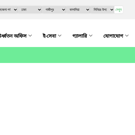
দেখুন
র্ধ্বতন অফিস
ই-সেবা
গ্যালারি
যোগাযোগ