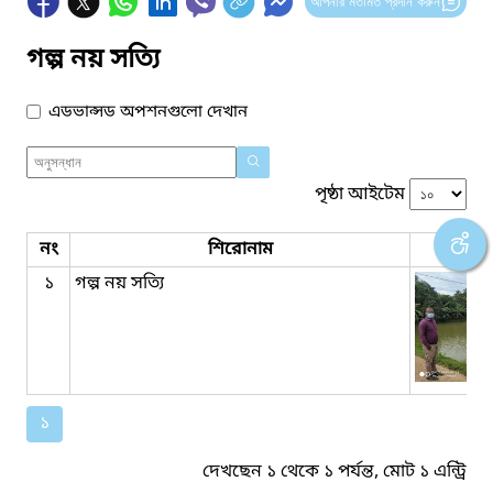
আপনার মতামত প্রদান করুন
গল্প নয় সত্যি
এডভান্সড অপশনগুলো দেখান
পৃষ্ঠা আইটেম
নং
শিরোনাম
ব্যানা
১
গল্প নয় সত্যি
১
দেখছেন ১ থেকে ১ পর্যন্ত, মোট ১ এন্ট্রি