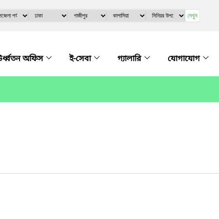
দেখুন
র্ধ্বতন অফিস
ই-সেবা
গ্যালারি
যোগাযোগ