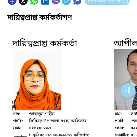
আপনার মতামত প্রদান করুন
দায়িত্বপ্রাপ্ত কর্মকর্তাগণ
দায়িত্বপ্রাপ্ত কর্মকর্তা
আপীল ক
জান্নাতুন শাহীন
সা
নাম:
নাম:
সিনিয়র উপজেলা মৎস্য অফিসার
জেল
পদবি:
পদবি:
০২৯২০৮৩৯৪
০২
ফোন:
ফোন:
দাপ্তরিক: ০১৭৬৯৪৫৯১৬৪ ব্যক্তিগত:
০১
মোবাইল: