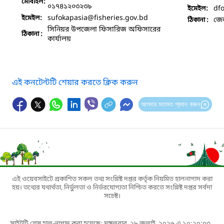
মোবাইল:
০১৭৪১২০৩২৩৯
df
ইমেইল:
sufokapasia
@fisheries.gov.bd
ইমেইল:
জেল
ঠিকানা :
সিনিয়র উপজেলা ফিসারিজ অফিসারের
ঠিকানা :
কার্যালয়
এই কনটেন্টটি শেয়ার করতে ক্লিক করুন
আপনার মতামত প্রদান করুন
এই ওয়েবসাইটে প্রকাশিত সকল তথ্য সংশ্লিষ্ট দপ্তর কর্তৃক নিয়মিত হালনাগাদ করা
হয়। তথ্যের যথার্থতা, নির্ভুলতা ও নির্ভরযোগ্যতা নিশ্চিত করতে সংশ্লিষ্ট দপ্তর সর্বদা
সচেষ্ট।
সাইটটি শেষ হাল-নাগাদ করা হয়েছে: মঙ্গলবার, ২৮ জুলাই, ২০২৬ এ ১০:২০:০৩